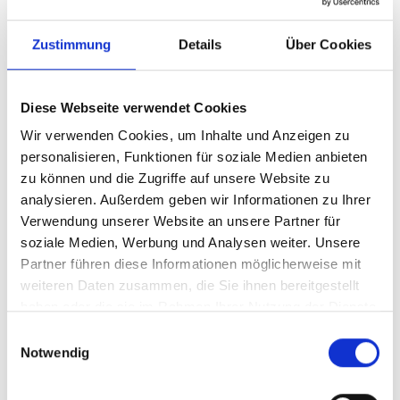
Erledigung der Anfrage gelöscht, sofern keine
gesetzliche Aufbewahrungspflicht besteht.
Zustimmung
Details
Über Cookies
4. Ihre Rechte als betroffene Person
Sie haben das Recht: gemäß Art. 15 DSGVO
Diese Webseite verwendet Cookies
Auskunft über Ihre von uns verarbeiteten
personenbezogenen Daten zu verlangen gemäß
Wir verwenden Cookies, um Inhalte und Anzeigen zu
Art. 16 DSGVO unverzüglich die Berichtigung
personalisieren, Funktionen für soziale Medien anbieten
unrichtiger oder Vervollständigung Ihrer bei uns
zu können und die Zugriffe auf unsere Website zu
analysieren. Außerdem geben wir Informationen zu Ihrer
gespeicherten Daten zu verlangen gemäß Art. 17
Verwendung unserer Website an unsere Partner für
DSGVO die Löschung Ihrer bei uns gespeicherten
soziale Medien, Werbung und Analysen weiter. Unsere
Daten zu verlangen, soweit keine gesetzlichen
Partner führen diese Informationen möglicherweise mit
Aufbewahrungspflichten bestehen gemäß Art. 18
weiteren Daten zusammen, die Sie ihnen bereitgestellt
DSGVO die Einschränkung der Verarbeitung Ihrer
haben oder die sie im Rahmen Ihrer Nutzung der Dienste
Daten zu verlangen gemäß Art. 20 DSGVO Ihre
gesammelt haben.
Einwilligungsauswahl
personenbezogenen Daten in einem
Notwendig
strukturierten, gängigen und maschinenlesbaren
Format zu erhalten gemäß Art. 21 DSGVO